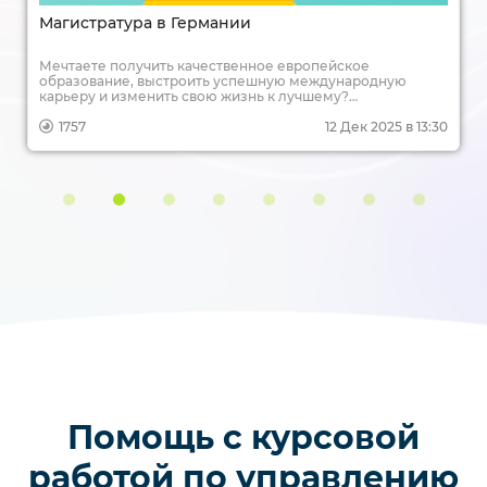
Магистратура в Германии
Мечтаете получить качественное европейское
образование, выстроить успешную международную
карьеру и изменить свою жизнь к лучшему?
Магистратура в Германии — это один из самых надежных
и доступных путей для достижения этих целей. Учеба в
1757
12 Дек 2025 в 13:30
сердце Европы, диплом, котирующийся по всему миру,
перспективы трудоустройства в ведущих компаниях — все
это становится реальностью для тысяч иностранных
студентов, в том числе и из России. В этой статье мы
подробно разберем, как покорить немецкую
магистратуру: от выбора программы и подготовки
документов до поиска работы после выпуска.
Помощь с курсовой
работой по управлению