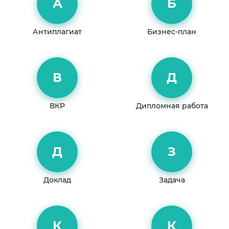
А
Б
Антиплагиат
Бизнес-план
В
Д
ВКР
Дипломная работа
Д
З
Доклад
Задача
К
К