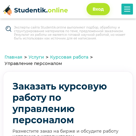
Вход
Эксперты сайта Studentik.online выполняют подбор, обработку и
структурирование материалов по теме, предложенной заказчиком.
Результат их работы не является готовой научной работой, но может
быть использован как источник для её написания.
Главная
Услуги
Курсовая работа
Управление персоналом
Заказать курсовую
работу по
управлению
персоналом
Разместите заказ на бирже и обсудите работу