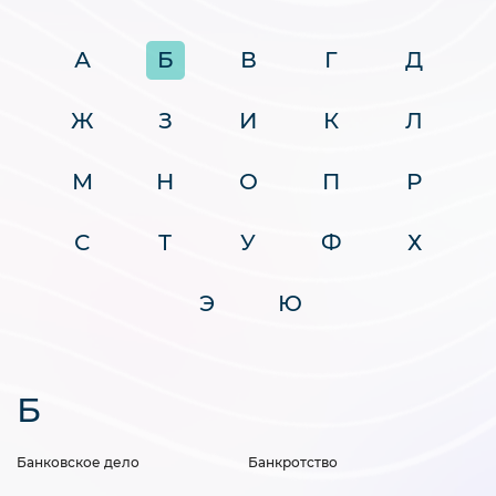
А
Б
В
Г
Д
Ж
З
И
К
Л
М
Н
О
П
Р
С
Т
У
Ф
Х
Э
Ю
Б
Банковское дело
Банкротство