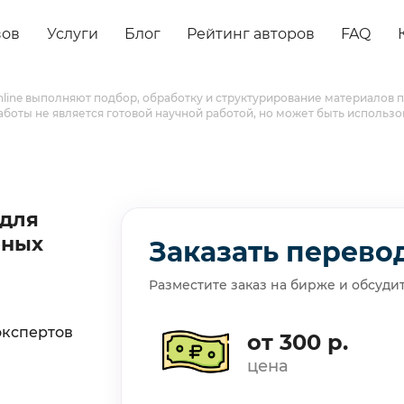
зов
Услуги
Блог
Рейтинг авторов
FAQ
online выполняют подбор, обработку и структурирование материалов
работы не является готовой научной работой, но может быть использо
 для
бных
Заказать перевод
Разместите заказ на бирже и обсуди
экспертов
от 300 р.
цена