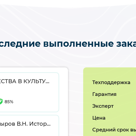
следние выполненные зак
КУРСОВАЯ РАБОТА РОЛЬ КУПЕЧЕСТВА В КУЛЬТУРНОМ РАЗВИТИИ ГОРОДОВ ПСКОВСКОЙ ГУБЕРНИИ ВТОРОЙ ПОЛОВИНЫ XIX-нач. XX вв.
Техподдержка
Гарантия
85%
Эксперт
Цена
История часов. Литература Пипуныров В.Н. История часов с древнейших времен до наших дней. Москва: Наука, 1982. — 496 с. Маллалью, Х. Антиквариат : Энциклопедия мирового искусства. Самая полная история антиквариата. М. : Белый город, 2001.
Средний срок в