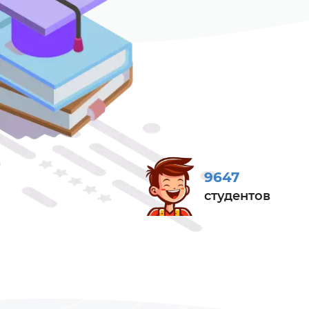
9647
студентов