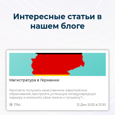
Интересные статьи в
нашем блоге
Магистратура в Германии
Мечтаете получить качественное европейское
образование, выстроить успешную международную
карьеру и изменить свою жизнь к лучшему?
Магистратура в Германии — это один из самых надежных
и доступных путей для достижения этих целей. Учеба в
1764
12 Дек 2025 в 13:30
сердце Европы, диплом, котирующийся по всему миру,
перспективы трудоустройства в ведущих компаниях — все