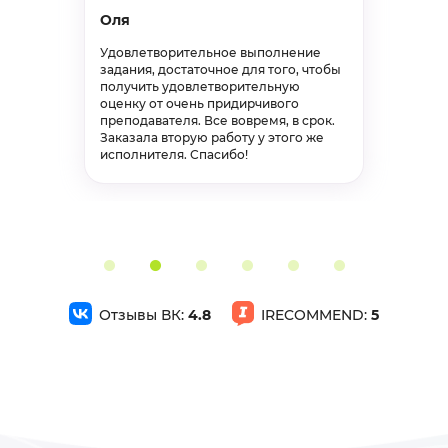
Оля
Практика, бухгалтерский учет, анализ и аудит
Завершён 15 Мая в 06:14
Удовлетворительное выполнение
задания, достаточное для того, чтобы
1000р
70%
получить удовлетворительную
оценку от очень придирчивого
преподавателя. Все вовремя, в срок.
Производственная практика
Заказала вторую работу у этого же
исполнителя. Спасибо!
Практика, бухгалтерский учет, анализ и аудит
Завершён 7 Мая в 10:17
6000р
75%
Учебная практика бух.отчетность
Отзывы ВК:
4.8
IRECOMMEND:
5
Практика, бухгалтерский учет, анализ и аудит
Завершён 29 Апреля в 05:02
3000р
75%
Отчет производственная педагогическая практика (воспитательная).