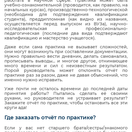
работать в научной сфере. Практика может быть
учебно-ознакомительной (проводится, как правило, на
начальных курсах), производственно-технологической
(необходима для подтверждения квалификации
студента), преддипломная (как видно из названия,
осуществляется перед выпуском из ВУЗа), научно-
исследовательская и профессионально-
педагогическая (последние два вида подтверждают
квалификацию и мастерство учащегося).
Даже если сама практика не вызывает сложностей,
они могут возникнуть при составлении документации.
Нужно правильно вести дневник, делать самоанализ,
прописывать выводы... и многое другое, отнимающее
много времени и сил с неизвестным результатом.
Порой руководитель может отклонять отчёт по
практике раз за разом, даже не давая объяснений, что
именно нужно исправить.
Уже почти не осталось времени до последней даты
принятия работы? Пытались сделать её своими
руками, но руководителя не устраивает результат?
Закажите отчёт по практике, чтобы остановить все эти
круги ада!
Где заказать отчёт по практике?
Если у вас нет старшего брата/сестры/знакомого