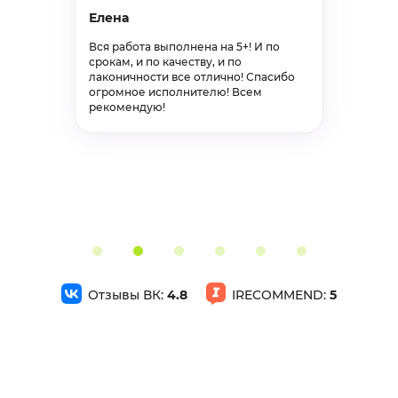
Кирилл
Доклад, гигиена
Завершён 16 Февраля в 22:18
Заказывал рецензирование
дипломной работы, выполнение на
650р
75%
высшем уровне! Рекомендую!
Биохимические и физико-химические процессы производства:сырокопчёной колбасы
Доклад, общественное питание
Завершён 21 Февраля в 06:39
1000р
75%
Доклад, предмет «основы исследовательской деятельности»
Доклад, другое
Отзывы ВК:
4.8
IRECOMMEND:
5
Завершён 22 Января в 09:31
800р
75%
Ответы на вопросы.