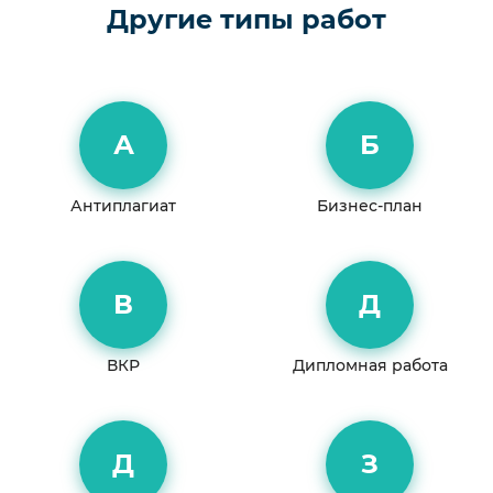
Другие типы работ
А
Б
Антиплагиат
Бизнес-план
В
Д
ВКР
Дипломная работа
Д
З