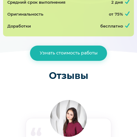
Средний срок выполнения
2 дня
Доклад, японский язык
Оригинальность
от 75%
Завершён 5 Ноября в 15:45
300р
75%
Доработки
бесплатно
Выбор уставок автоматики преобразовательных агрегатов тяговых подстанций
Узнать стоимость работы
Доклад, электроснабжение
Завершён 18 Июня в 06:00
400р
75%
Отзывы
Домашняя работа в виде доклада
Доклад, другое
Завершён 20 Мая в 16:17
600р
75%
Гигиенические и противоэпидемические мероприятия при катастрофах и других чрезвычайных ситуациях