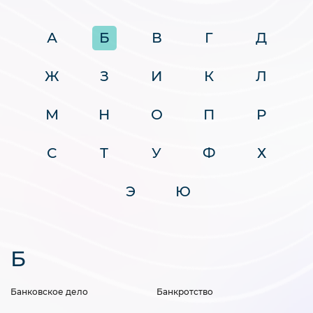
А
Б
В
Г
Д
Ж
З
И
К
Л
М
Н
О
П
Р
С
Т
У
Ф
Х
Э
Ю
Б
Банковское дело
Банкротство