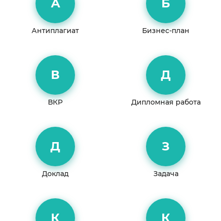
А
Б
Антиплагиат
Бизнес-план
В
Д
ВКР
Дипломная работа
Д
З
Доклад
Задача
К
К