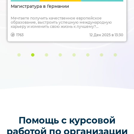
Магистратура в Германии
Мечтаете получить качественное европейское
образование, выстроить успешную международную
карьеру и изменить свою жизнь к лучшему?
Магистратура в Германии — это один из самых надежных
и доступных путей для достижения этих целей. Учеба в
1763
12 Дек 2025 в 13:30
сердце Европы, диплом, котирующийся по всему миру,
перспективы трудоустройства в ведущих компаниях — все
это становится реальностью для тысяч иностранных
студентов, в том числе и из России. В этой статье мы
подробно разберем, как покорить немецкую
магистратуру: от выбора программы и подготовки
документов до поиска работы после выпуска.
Помощь с курсовой
работой по организации