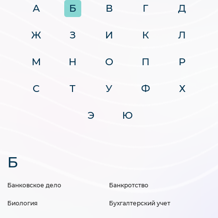
А
Б
В
Г
Д
Ж
З
И
К
Л
М
Н
О
П
Р
С
Т
У
Ф
Х
Э
Ю
Б
Банковское дело
Банкротство
Биология
Бухгалтерский учет