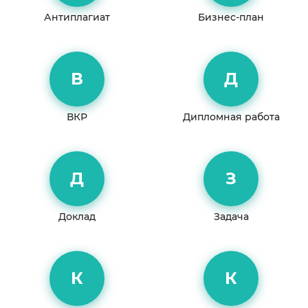
Антиплагиат
Бизнес-план
В
Д
ВКР
Дипломная работа
Д
З
Доклад
Задача
К
К