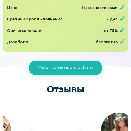
Цена
Назначаете сами
Проектирование печатной платы электронного устройства
Средний срок выполнения
2 дня
Курсовая работа, радиоэлектроника
Оригинальность
от 75%
Завершён 29 Июня в 07:54
4500р
75%
Доработки
бесплатно
Проектирование печатной платы электронного устройства «Стабилизатор»
Узнать стоимость работы
Курсовая работа, радиоэлектроника
Завершён 27 Июня в 20:00
3000р
75%
Отзывы
курсовая работа (нужно переделать работу, курсовая уже есть)
Курсовая работа, социальная психология
Завершён 10 Июня в 23:12
2000р
75%