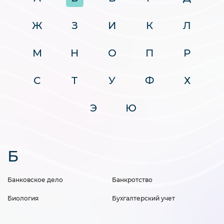
Ж
З
И
К
Л
М
Н
О
П
Р
С
Т
У
Ф
Х
Э
Ю
Б
Банковское дело
Банкротство
Биология
Бухгалтерский учет