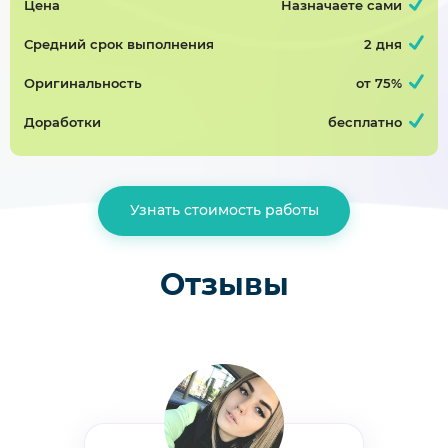
Цена
Назначаете сами
Проектирование печатной платы электронного устройства
Средний срок выполнения
2 дня
Курсовая работа, радиоэлектроника
Оригинальность
от 75%
Завершён 29 Июня в 07:54
4500р
75%
Доработки
бесплатно
Проектирование печатной платы электронного устройства «Стабилизатор»
Узнать стоимость работы
Курсовая работа, радиоэлектроника
Завершён 27 Июня в 20:00
3000р
75%
Отзывы
курсовая работа (нужно переделать работу, курсовая уже есть)
Курсовая работа, социальная психология
Завершён 10 Июня в 23:12
2000р
75%