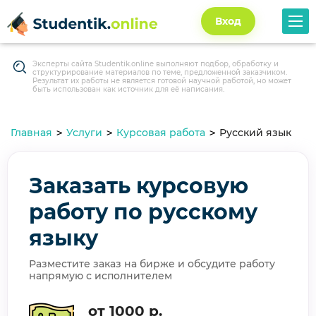
Вход
Эксперты сайта Studentik.online выполняют подбор, обработку и
структурирование материалов по теме, предложенной заказчиком.
Результат их работы не является готовой научной работой, но может
быть использован как источник для её написания.
Главная
Услуги
Курсовая работа
Русский язык
Заказать курсовую
работу по русскому
языку
Разместите заказ на бирже и обсудите работу
напрямую с исполнителем
от 1000 р.