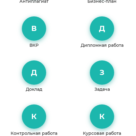
Антиплагиат
Бизнес-план
В
Д
ВКР
Дипломная работа
Д
З
Доклад
Задача
К
К
Контрольная работа
Курсовая работа