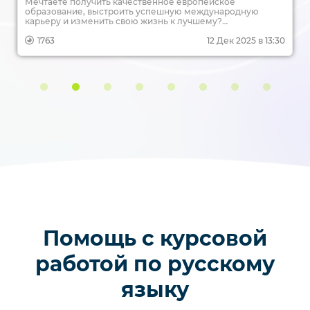
Мечтаете получить качественное европейское
образование, выстроить успешную международную
карьеру и изменить свою жизнь к лучшему?
Магистратура в Германии — это один из самых надежных
и доступных путей для достижения этих целей. Учеба в
1763
12 Дек 2025 в 13:30
сердце Европы, диплом, котирующийся по всему миру,
перспективы трудоустройства в ведущих компаниях — все
это становится реальностью для тысяч иностранных
студентов, в том числе и из России. В этой статье мы
подробно разберем, как покорить немецкую
магистратуру: от выбора программы и подготовки
документов до поиска работы после выпуска.
Помощь с курсовой
работой по русскому
языку