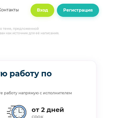
Контакты
Вход
Регистрация
 по теме, предложенной
ван как источник для её написания.
ую работу по
те работу напрямую с исполнителем
от 2 дней
срок