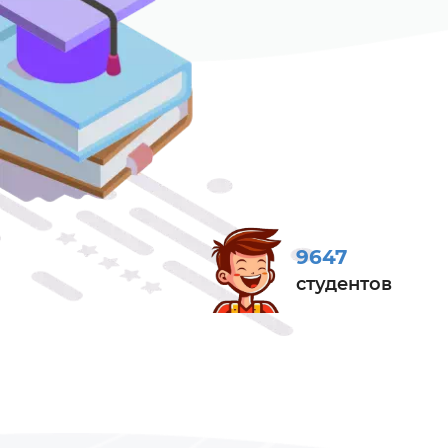
9647
студентов