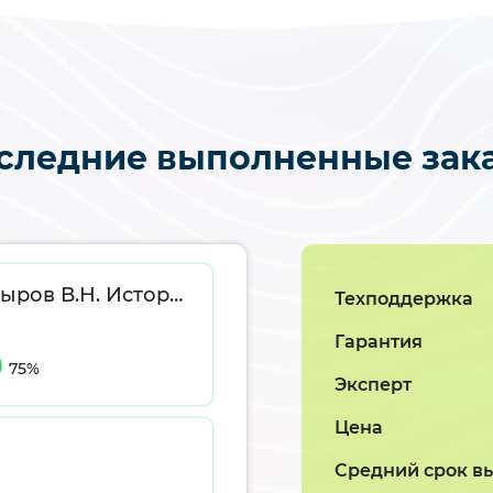
следние выполненные зак
История часов. Литература Пипуныров В.Н. История часов с древнейших времен до наших дней. Москва: Наука, 1982. — 496 с. Маллалью, Х. Антиквариат : Энциклопедия мирового искусства. Самая полная история антиквариата. М. : Белый город, 2001.
Техподдержка
Гарантия
75%
Эксперт
Цена
Средний срок в