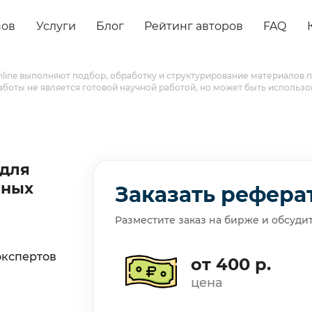
зов
Услуги
Блог
Рейтинг авторов
FAQ
online выполняют подбор, обработку и структурирование материалов
работы не является готовой научной работой, но может быть использо
 для
бных
Заказать рефера
Разместите заказ на бирже и обсуди
экспертов
от 400 р.
цена