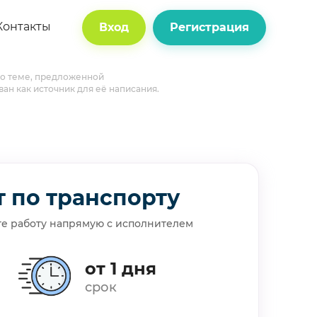
Контакты
Вход
Регистрация
 по теме, предложенной
ван как источник для её написания.
т по транспорту
те работу напрямую с исполнителем
от 1 дня
срок