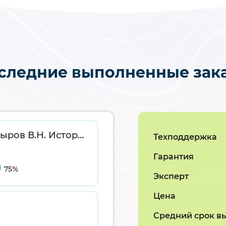
следние выполненные зак
История часов. Литература Пипуныров В.Н. История часов с древнейших времен до наших дней. Москва: Наука, 1982. — 496 с. Маллалью, Х. Антиквариат : Энциклопедия мирового искусства. Самая полная история антиквариата. М. : Белый город, 2001.
Техподдержка
Гарантия
75%
Эксперт
Цена
Средний срок в