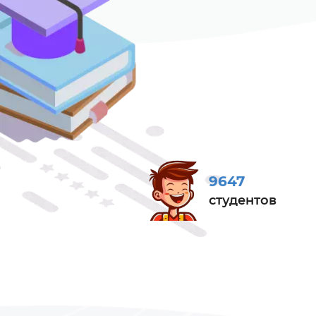
9647
студентов