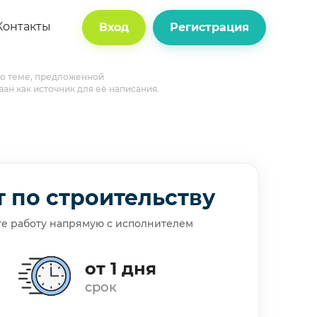
Контакты
Вход
Регистрация
 по теме, предложенной
ван как источник для её написания.
т по строительству
те работу напрямую с исполнителем
от 1 дня
срок