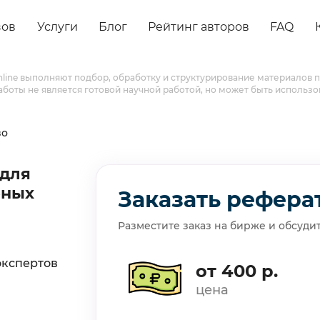
зов
Услуги
Блог
Рейтинг авторов
FAQ
online выполняют подбор, обработку и структурирование материалов
работы не является готовой научной работой, но может быть использо
во
 для
бных
Заказать рефера
Разместите заказ на бирже и обсуди
экспертов
от 400 р.
цена