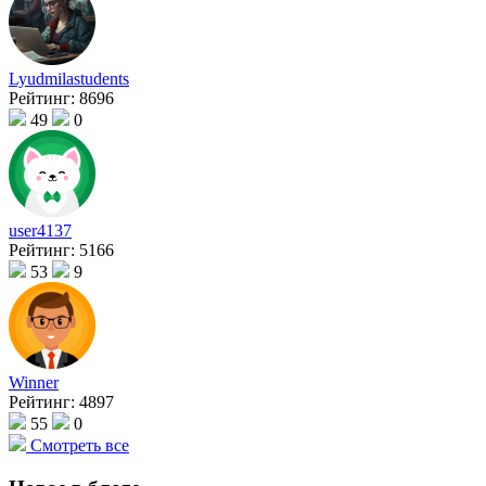
Lyudmilastudents
Рейтинг:
8696
49
0
user4137
Рейтинг:
5166
53
9
Winner
Рейтинг:
4897
55
0
Смотреть все