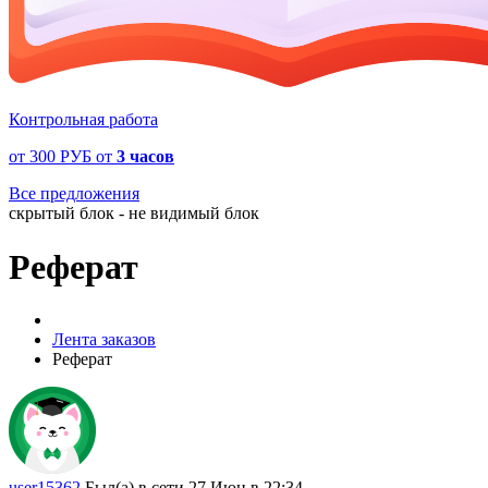
Контрольная работа
от
300 РУБ
от
3 часов
Все предложения
скрытый блок - не видимый блок
Реферат
Лента заказов
Реферат
user15362
Был(а) в сети 27 Июн в 22:34