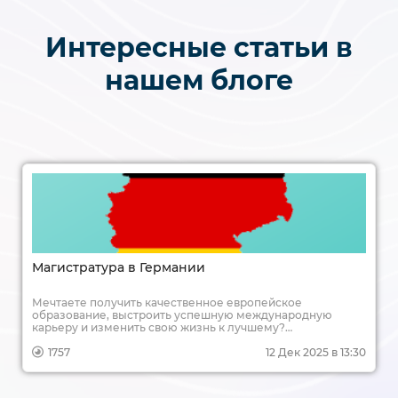
Интересные статьи в
нашем блоге
Магистратура в Германии
Мечтаете получить качественное европейское
образование, выстроить успешную международную
карьеру и изменить свою жизнь к лучшему?
Магистратура в Германии — это один из самых надежных
и доступных путей для достижения этих целей. Учеба в
1757
12 Дек 2025 в 13:30
сердце Европы, диплом, котирующийся по всему миру,
перспективы трудоустройства в ведущих компаниях — все
это становится реальностью для тысяч иностранных