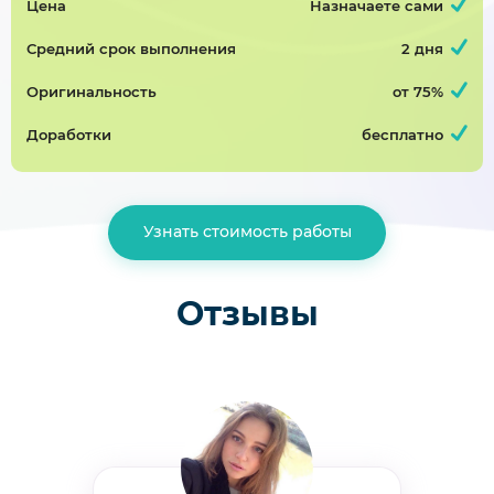
Цена
Назначаете сами
Курсовав работа
Средний срок выполнения
2 дня
Контрольная работа, государственное и
Оригинальность
от 75%
муниципальное управление
Завершён 29 Мая в 10:37
Доработки
бесплатно
2000р
75%
контрольная работа
Узнать стоимость работы
Контрольная работа, педагогическая психология
Завершён 23 Апреля в 07:55
Отзывы
2000р
50%
наблюдение и анализ игровой деятельности детей дошкольного возраста (игры с готовым содержанием и правилами) надо анализировать игры с правилами и готовым содержанием
Контрольная работа, педагогическая психология
Завершён 27 Марта в 13:13
1800р
75%