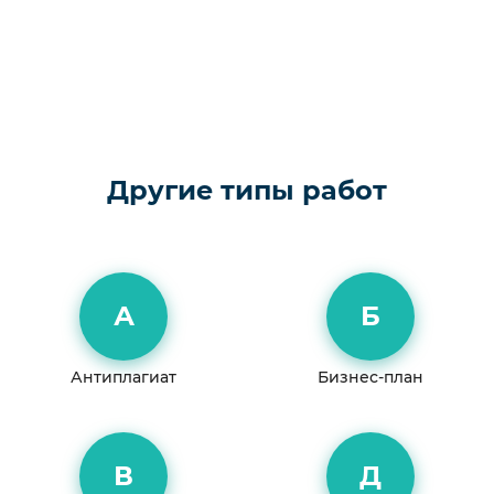
Другие типы работ
А
Б
Антиплагиат
Бизнес-план
В
Д