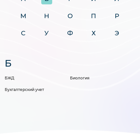
М
Н
О
П
Р
С
У
Ф
Х
Э
Б
БЖД
Биология
Бухгалтерский учет