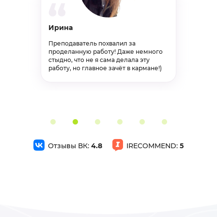
Автоматизация цеха по сжиганию лузги
Ирина
Контрольная работа, другое
Преподаватель похвалил за
Завершён 12 Апреля в 17:20
проделанную работу! Даже немного
стыдно, что не я сама делала эту
3000р
75%
работу, но главное зачёт в кармане!)
Современное состояние дел в стране и мире при производстве кормов для кошек и собак
Контрольная работа, другое
Завершён 25 Марта в 10:32
2000р
70%
Отзывы ВК:
4.8
IRECOMMEND:
5
Управление техническимим системами
Контрольная работа, другое
Завершён 7 Апреля в 18:27
3900р
75%