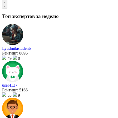
Топ экспертов за неделю
Lyudmilastudents
Рейтинг:
8696
49
0
user4137
Рейтинг:
5166
53
9