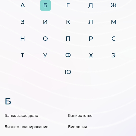
А
Б
Г
Д
Ж
З
И
К
Л
М
Н
О
П
Р
С
Т
У
Ф
Х
Э
Ю
Б
Банковское дело
Банкротство
Бизнес-планирование
Биология