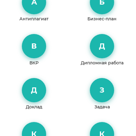
А
Б
Антиплагиат
Бизнес-план
В
Д
ВКР
Дипломная работа
Д
З
Доклад
Задача
К
К