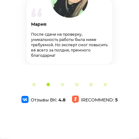
4000р
70%
Анастасия
Дипломная работа по бух.отчетности на тему: Анализ финансового состояния предприятия
Защитила курсовую на отлично!
Дипломная работа, бухгалтерский учет, анализ и
Большое спасибо, порекомендовала
аудит
всем друзьям)
Завершён 15 Июня в 13:32
27500р
75%
Дипломная работа по бухгалтерской отчетности на тему: Учет и аудит расчетов с поставщиками и покупателями
Дипломная работа, бухгалтерский учет, анализ и
аудит
Отзывы ВК:
4.8
IRECOMMEND:
5
Завершён 7 Июня в 09:12
27500р
75%
Вкр Дипломная работа
Дипломная работа, машиностроение