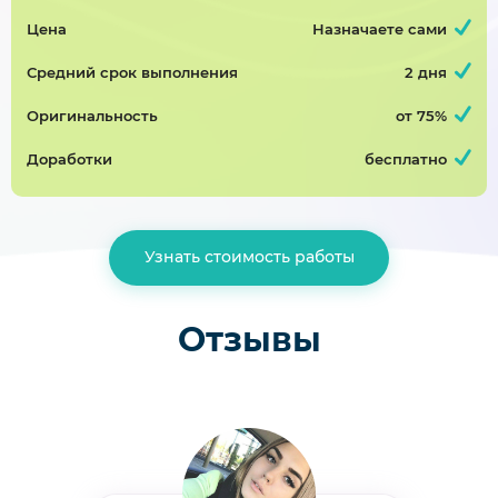
20000р
70%
Цена
Назначаете сами
Средний срок выполнения
2 дня
Совершенствование организации Дипломная работа
Оригинальность
от 75%
Дипломная работа, таможенное дело
Завершён 29 Мая в 22:25
Доработки
бесплатно
15000р
70%
Модернизация цеха с внедрением нового оборудования
Узнать стоимость работы
Дипломная работа, оборудование пищевой
промышленности
Отзывы
Завершён 23 Июня в 16:04
3000р
50%
формирование лексико-грамматического строя устной речи дошкольников с нарушениями зрения посредством театрализованной деятельности
Дипломная работа, логопедия
Завершён 23 Апреля в 20:40