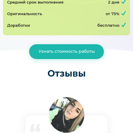
Средний срок выполнения
2 дня
Совершенствование организации Дипломная работа
Оригинальность
от 75%
Дипломная работа, таможенное дело
Завершён 29 Мая в 22:25
Доработки
бесплатно
15000р
70%
Модернизация цеха с внедрением нового оборудования
Узнать стоимость работы
Дипломная работа, оборудование пищевой
промышленности
Отзывы
Завершён 23 Июня в 16:04
3000р
50%
формирование лексико-грамматического строя устной речи дошкольников с нарушениями зрения посредством театрализованной деятельности
Дипломная работа, логопедия
Завершён 23 Апреля в 20:40
4000р
70%