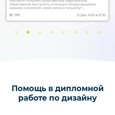
Мечтаете получить качественное европейское
образование, выстроить успешную международную
карьеру и изменить свою жизнь к лучшему?
Магистратура в Германии — это один из самых надежных
и доступных путей для достижения этих целей. Учеба в
1767
12 Дек 2025 в 13:30
сердце Европы, диплом, котирующийся по всему миру,
перспективы трудоустройства в ведущих компаниях — все
это становится реальностью для тысяч иностранных
студентов, в том числе и из России. В этой статье мы
подробно разберем, как покорить немецкую
магистратуру: от выбора программы и подготовки
документов до поиска работы после выпуска.
Помощь в дипломной
работе по дизайну