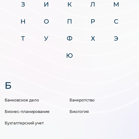
З
И
К
Л
М
Н
О
П
Р
С
Т
У
Ф
Х
Э
Ю
Б
Банковское дело
Банкротство
Бизнес-планирование
Биология
Бухгалтерский учет