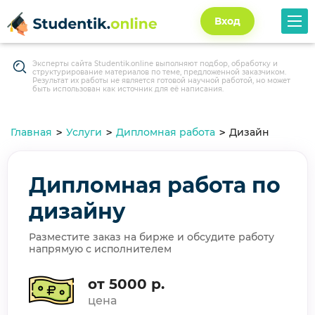
Вход
Эксперты сайта Studentik.online выполняют подбор, обработку и
структурирование материалов по теме, предложенной заказчиком.
Результат их работы не является готовой научной работой, но может
быть использован как источник для её написания.
Главная
Услуги
Дипломная работа
Дизайн
Дипломная работа по
дизайну
Разместите заказ на бирже и обсудите работу
напрямую с исполнителем
от 5000 р.
цена