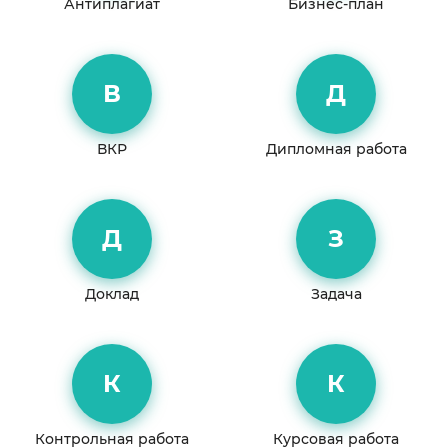
Антиплагиат
Бизнес-план
В
Д
ВКР
Дипломная работа
Д
З
Доклад
Задача
К
К
Контрольная работа
Курсовая работа