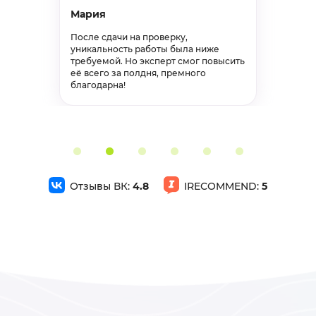
Мария
Дипломная работа по бух.отчетности на тему: Анализ финансового состояния предприятия
После сдачи на проверку,
Дипломная работа, бухгалтерский учет, анализ и
уникальность работы была ниже
аудит
требуемой. Но эксперт смог повысить
Завершён 15 Июня в 13:32
её всего за полдня, премного
благодарна!
27500р
75%
Дипломная работа по бухгалтерской отчетности на тему: Учет и аудит расчетов с поставщиками и покупателями
Дипломная работа, бухгалтерский учет, анализ и
аудит
Отзывы ВК:
4.8
IRECOMMEND:
5
Завершён 7 Июня в 09:12
27500р
75%
Вкр Дипломная работа
Дипломная работа, машиностроение
Завершён 3 Июня в 17:11
25000р
40%