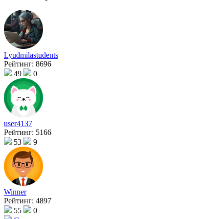
Lyudmilastudents
Рейтинг:
8696
49
0
user4137
Рейтинг:
5166
53
9
Winner
Рейтинг:
4897
55
0