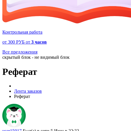
Контрольная работа
от
300 РУБ
от
3 часов
Все предложения
скрытый блок - не видимый блок
Реферат
Лента заказов
Реферат
user15017
Был(а) в сети 5 Июн в 22:22