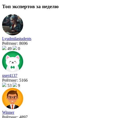
Топ экспертов за неделю
Lyudmilastudents
Рейтинг:
8696
49
0
user4137
Рейтинг:
5166
53
9
Winner
Рейтинг:
4897