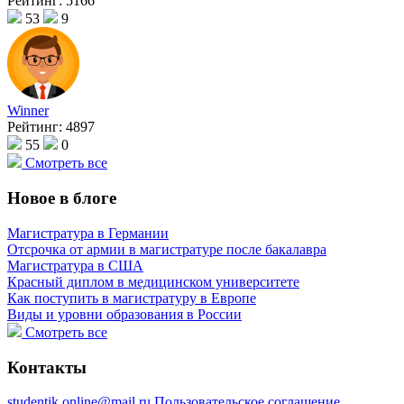
Рейтинг:
5166
53
9
Winner
Рейтинг:
4897
55
0
Смотреть все
Новое в блоге
Магистратура в Германии
Отсрочка от армии в магистратуре после бакалавра
Магистратура в США
Красный диплом в медицинском университете
Как поступить в магистратуру в Европе
Виды и уровни образования в России
Смотреть все
Контакты
studentik.online@mail.ru
Пользовательское соглашение