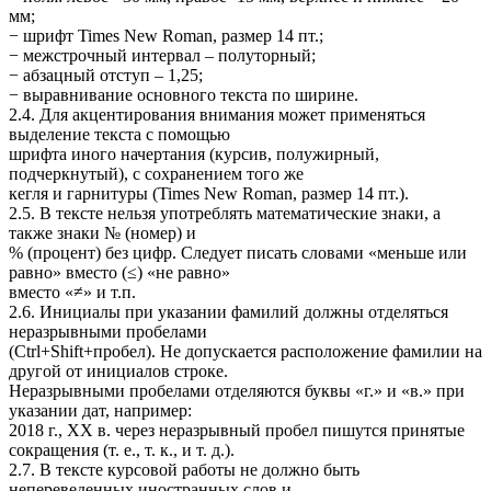
мм;
− шрифт Times New Roman, размер 14 пт.;
− межстрочный интервал – полуторный;
− абзацный отступ – 1,25;
− выравнивание основного текста по ширине.
2.4. Для акцентирования внимания может применяться
выделение текста с помощью
шрифта иного начертания (курсив, полужирный,
подчеркнутый), с сохранением того же
кегля и гарнитуры (Times New Roman, размер 14 пт.).
2.5. В тексте нельзя употреблять математические знаки, а
также знаки № (номер) и
% (процент) без цифр. Следует писать словами «меньше или
равно» вместо (≤) «не равно»
вместо «≠» и т.п.
2.6. Инициалы при указании фамилий должны отделяться
неразрывными пробелами
(Ctrl+Shift+пробел). Не допускается расположение фамилии на
другой от инициалов строке.
Неразрывными пробелами отделяются буквы «г.» и «в.» при
указании дат, например:
2018 г., ХХ в. через неразрывный пробел пишутся принятые
сокращения (т. е., т. к., и т. д.).
2.7. В тексте курсовой работы не должно быть
непереведенных иностранных слов и