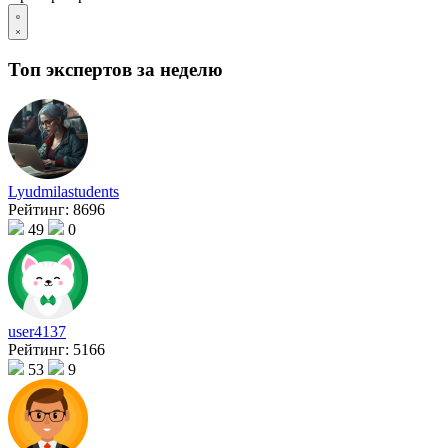
Топ экспертов за неделю
Lyudmilastudents
Рейтинг:
8696
49
0
user4137
Рейтинг:
5166
53
9